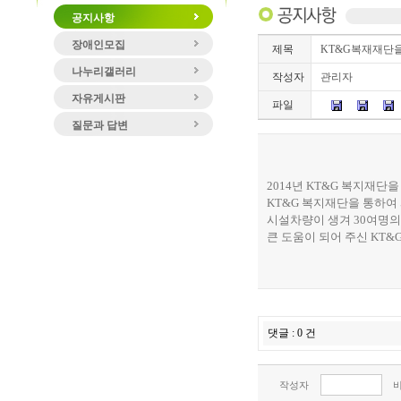
공지사항
장애인모집
제목
KT&G복재재단을
나누리갤러리
작성자
관리자
자유게시판
파일
질문과 답변
2014년 KT&G 복지재
KT&G 복지재단을 통하여
시설차량이 생겨 30여명
큰 도움이 되어 주신 KT
댓글 : 0 건
작성자