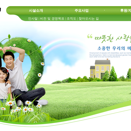
시설소개
ㆍ
주요사업
ㆍ
후원/
인사말
|
비전 및 경영목표
|
조직도
|
찾아오시는 길